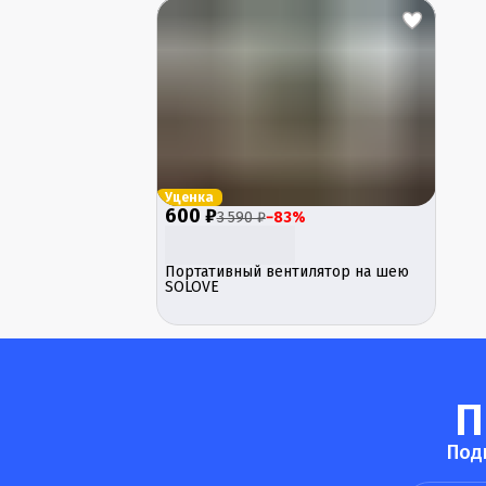
Уценка
600 ₽
3 590 ₽
−
83
%
Портативный вентилятор на шею
SOLOVE
П
Под