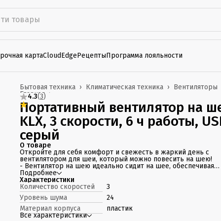
рочная карта
CloudEdge
Рецепты
Программа лояльности
Бытовая техника
›
Климатическая техника
›
Вентиляторы
Главная
›
4.3
(
3
)
Портативный вентилятор на ш
KLX, 3 скорости, 6 ч работы, US
серый
О товаре
Откройте для себя комфорт и свежесть в жаркий день с
вентилятором для шеи, который можно повесить на шею!
- Вентилятор на шею идеально сидит на шее, обеспечивая
комфорт даже при длительном использовании. Легкий вес 
Подробнее
компактные размеры позволяют забыть о нем,
Характеристики
сосредоточившись только на приятной прохладе.
Количество скоростей
3
- Портативный шейный вентилятор оснащен мощным и тих
Уровень шума
24
мотором, который создает освежающий поток воздуха без 
поэтому он идеален для использования дома, в офисе или на
Материал корпуса
пластик
улице.
Все характеристики