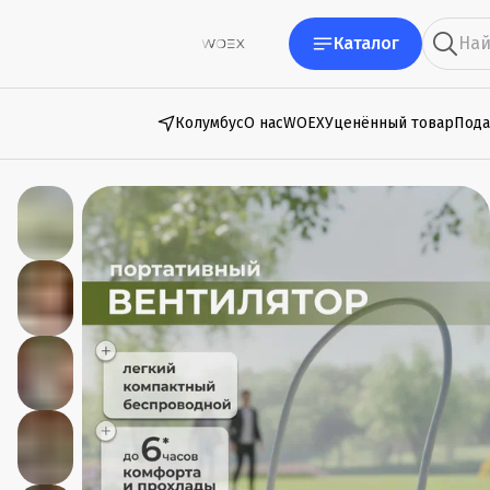
Каталог
Колумбус
О нас
WOEX
Уценённый товар
Пода