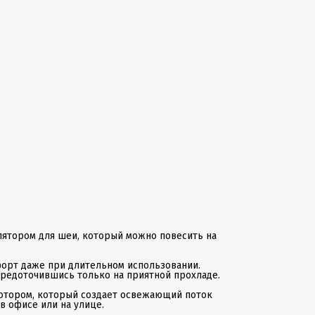
- 3 режима скорости позволяют выбрать оптимальный уров
потока воздуха— от мягкого приятного ветерка до сильного
потока.
- Встроенный аккумулятор обеспечивает до 6 часов
непрерывной работы, что идеально подходит для длительн
прогулок, путешествий или работы в жаркую погоду без
необходимости постоянной подзарядки.
- Одна кнопка позволяет легко переключать режимы и
управлять вентилятором одним движением, делая
использование шейного вентилятора максимально простым.
- Используемые материалы гипоаллергенны и безопасны дл
кожи, а также устойчивы к износу, что гарантирует долгий с
службы вентилятора.
- Мини вентилятор отлично подходит для использования во
время занятий спортом, путешествий, работы или отдыха на
природе! Компактные размеры позволяют легко поместить
вентилятор в сумку или карман, а его наличие не мешает
свободному передвижению и позволяет носить его с собой
повсюду.
Подарите себе ощущение прохлады в любой ситуации —
портативный вентилятор станет вашим незаменимым
помощником в жаркую погоду!
лятором для шеи, который можно повесить на
форт даже при длительном использовании.
средоточившись только на приятной прохладе.
отором, который создает освежающий поток
в офисе или на улице.