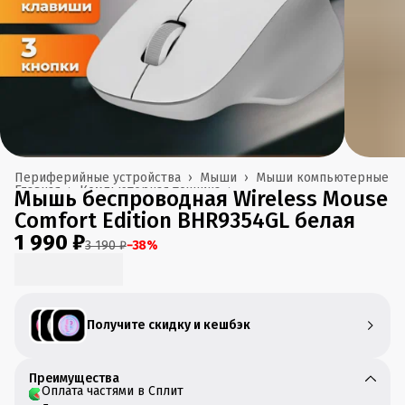
Периферийные устройства
›
Мыши
›
Мыши компьютерные
Главная
›
Компьютерная техника
›
Мышь беспроводная Wireless Mouse
Comfort Edition BHR9354GL белая
1 990 ₽
3 190 ₽
−
38
%
Получите скидку и кешбэк
Преимущества
Оплата частями в Сплит