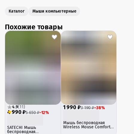
Каталог
Мыши компьютерные
Похожие товары
1 990 ₽
4.9
(
11
)
3 190 ₽
−
38
%
4 990 ₽
5 650 ₽
−
12
%
Мышь беспроводная
Wireless Mouse Comfort
SATECHI Мышь
Edition BHR9359GL черная
беспроводная