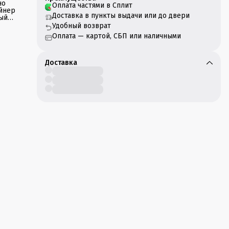
но
Оплата частями в Сплит
ейнер
Доставка в пункты выдачи или до двери
ый
Удобный возврат
Оплата — картой, СБП или наличными
ает
,
Доставка
у,
и
три.
вки
не
сть.
. Вы
ше
ные и
тным
 с