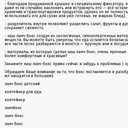
- благодаря продуманной крышке и специальному фиксатору, вы
даже если случайно наклонить или встряхнуть его — всё остане
хранения и транспортировки продуктов, однако он не полност
использовать его для сухих или уже готовых, не жидких блюд).
- разделитель внутри позволяют разделить салат, фрукты и др
сохраняет свежесть.
- наш ланч-бокс создан из экологичных, гипоаллергенных мате
веществ. Вы можете быть уверены, что еда останется безопасн
все части легко разбираются и моются — вручную или в посудо
- материалы, из которых сделан наш ланч-бокс, очень прочные 
более комфортным и красивым?
Закажите наш ланч-бокс прямо сейчас и забудь о проблемах с 
Обращаем Ваше внимание на то, что бокс поставляется в разо
мл находится в большем).
ланч бокс детский
контейнер для еды
контейнер
ланчбокс
ланч-бокс
ланч бокс