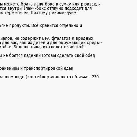
ланч бокс детский
 можете брать ланч-бокс в сумку или рюкзак, и
контейнер для еды
тся внутри. (ланч-бокс отлично подходит для
контейнер
ью герметичен. Поэтому рекомендуем
ланчбокс
ланч-бокс
ланч бокс
угие продукты. Всё хранится отдельно и
детский ланч бокс
ланч бокс для детей
ланч боксы для еды
риалов, не содержит BPA, фталатов и вредных
а для вас, ваших детей и для окружающей среды.-
мойке. Больше никаких хлопот с чисткой!
и не боятся падений.Готовы сделать свой обед
хранением и транспортировкой еды!
бранном виде (контейнер меньшего объема – 270