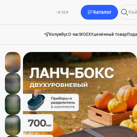
Каталог
Колумбус
О нас
WOEX
Уценённый товар
Пода