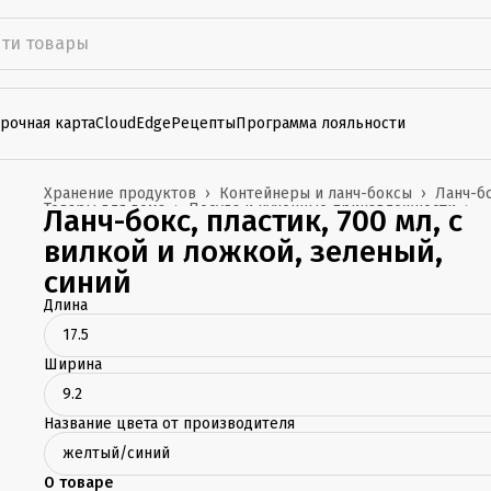
рочная карта
CloudEdge
Рецепты
Программа лояльности
Хранение продуктов
›
Контейнеры и ланч-боксы
›
Ланч-б
Товары для дома
›
Посуда и кухонные принадлежности
›
Ланч-бокс, пластик, 700 мл, с
Главная
›
вилкой и ложкой, зеленый,
синий
Длина
17.5
Ширина
9.2
Название цвета от производителя
желтый/синий
О товаре