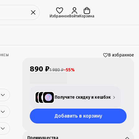
Избранное
Войти
Корзина
оксы
В избранное
890 ₽
1 980 ₽
−
55
%
Получите скидку и кешбэк
Добавить в корзину
Преимущества