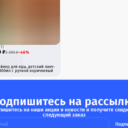
(
1
)
0 ₽
2 390 ₽
−
46
%
йнер для еды, детский ланч-
800мл с ручкой коричневый
одпишитесь на рассыл
пишитесь на наши акции и новости и получите скидк
следующий заказ
Подп