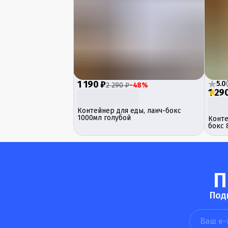
1 190 ₽
5.0
2 290 ₽
−
48
%
1 29
Контейнер для еды, ланч-бокс
1000мл голубой
Конте
бокс 
П
Под