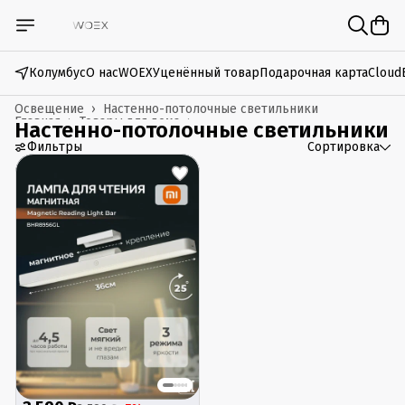
Колумбус
О нас
WOEX
Уценённый товар
Подарочная карта
Cloud
Освещение
›
Настенно-потолочные светильники
Главная
›
Товары для дома
›
Настенно-потолочные светильники
Фильтры
Сортировка