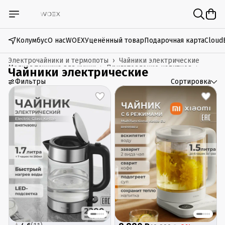
Колумбус
О нас
WOEX
Уценённый товар
Подарочная карта
Cloud
Электрочайники и термопоты
›
Чайники электрические
Мелкая техника для кухни
›
Приготовление напитков
›
Чайники электрические
Главная
›
Бытовая техника
›
Фильтры
Сортировка