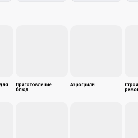
(пауэрбанк) с быстрой
Port
зарядкой 10 000 mAh
Spea
W5Black
 для
Приготовление
Аэрогрили
Строи
блюд
ремо