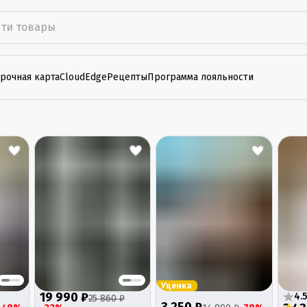
рочная карта
CloudEdge
Рецепты
Программа лояльности
Уценка
19 990 ₽
4.5
25 860 ₽
3 250 ₽