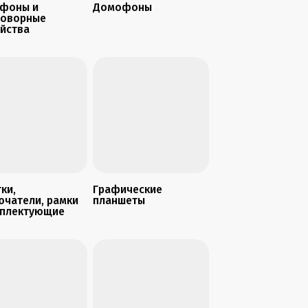
фоны и
Домофоны
говорные
ойства
ки,
Графические
ючатели, рамки
планшеты
мплектующие