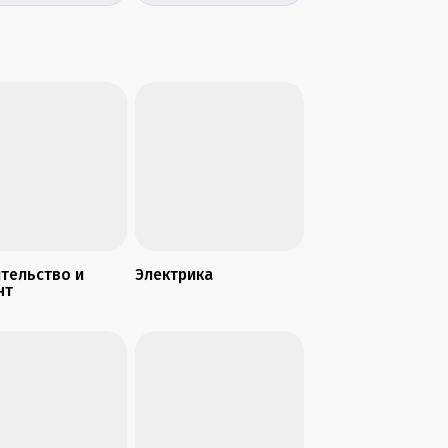
able Outdoor
EU WS-EUK02 без
ker 10W Trip2Red
нейтрали
двухклавишный
тельство и
Электрика
нт