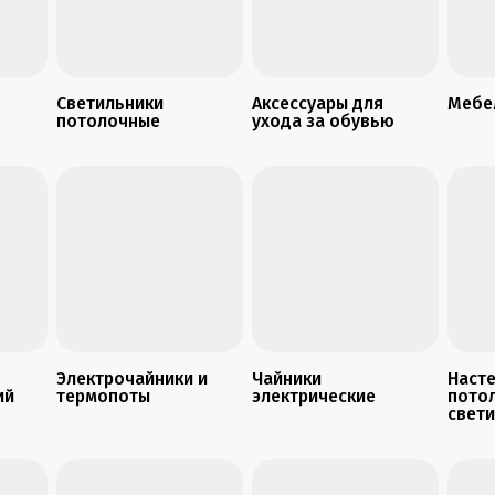
Светильники
Аксессуары для
Мебе
потолочные
ухода за обувью
Электрочайники и
Чайники
Наст
ий
термопоты
электрические
пото
свет