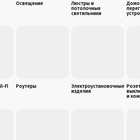
Освещение
Люстры и
Домо
потолочные
пере
светильники
устр
i-Fi
Роутеры
Электроустановочные
Розет
изделия
выкл
и ко