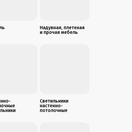
ль
Надувная, плетеная
и прочая мебель
енно-
Светильники
лочные
настенно-
ильники
потолочные