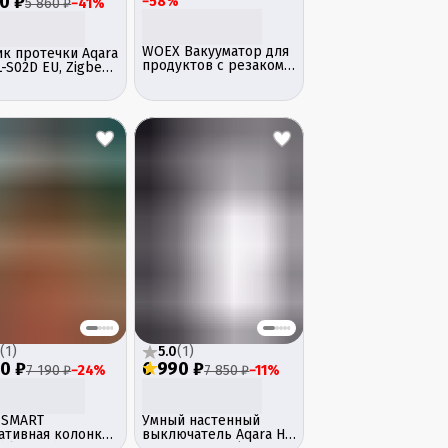
0 ₽
−
58
%
5 860 ₽
−
41
%
WOEX Вакууматор для
ик протечки Aqara
продуктов с резаком и
-S02D EU, Zigbee,
шлангом Design Line
й, накладной
VS-WX-8020DL
(
1
)
5.0
(
1
)
0 ₽
6 990 ₽
7 190 ₽
−
24
%
7 850 ₽
−
11
%
SMART
Умный настенный
ативная колонка
выключатель Aqara H1